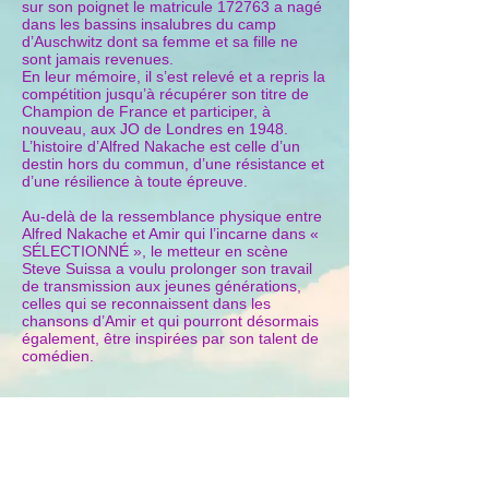
sur son poignet le matricule 172763 a nagé
dans les bassins insalubres du camp
d’Auschwitz dont sa femme et sa fille ne
sont jamais revenues.
En leur mémoire, il s’est relevé et a repris la
compétition jusqu’à récupérer son titre de
Champion de France et participer, à
nouveau, aux JO de Londres en 1948.
L’histoire d’Alfred Nakache est celle d’un
destin hors du commun, d’une résistance et
d’une résilience à toute épreuve.
Au-delà de la ressemblance physique entre
Alfred Nakache et Amir qui l’incarne dans «
SÉLECTIONNÉ », le metteur en scène
Steve Suissa a voulu prolonger son travail
de transmission aux jeunes générations,
celles qui se reconnaissent dans les
chansons d’Amir et qui pourront désormais
également, être inspirées par son talent de
comédien.
*Spectacle surtitré en hébreu
TEL AVIV -
Théâtre Beit Lessin
LE 03/11/2021 - 20:30