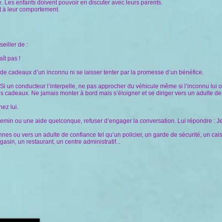
. Les enfants doivent pouvoir en discuter avec leurs parents.
et à leur comportement.
r
eiller de :
ît pas !
 de cadeaux d’un inconnu ni se laisser tenter par la promesse d’un bénéfice.
i un conducteur l’interpelle, ne pas approcher du véhicule même si l’inconnu lui off
es cadeaux. Ne jamais monter à bord mais s’éloigner et se diriger vers un adulte de
ez lui.
emin ou une aide quelconque, refuser d’engager la conversation.
Lui répondre : J
onnes ou vers un adulte de confiance tel qu’un policier, un garde de sécurité, un c
in, un restaurant, un centre administratif...