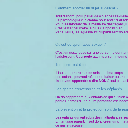
Comment aborder un sujet si délicat ?
Tout d'abord, pour parler de violences sexuelles
La psychologue clinicienne pour enfants et ad
Pour les informer de la meilleure des façons, il
C’est essentiel d’être le plus clair possible".
Par ailleurs, les agresseurs culpabilisent souve
Qu’est-ce qu’un abus sexuel ?
C’est un geste posé sur une personne donnant 
l’adolescent. Ceci porte atteinte à son intégrit
Ton corps est à toi !
Il faut apprendre aux enfants que leur corps leu
Les enfants peuvent refuser un baiser ou une 
Ils doivent apprendre à dire
NON
à tout contac
Les gestes convenables et les déplacés
On doit apprendre aux enfants ce qui ait bien 
parties intimes d’une autre personne est inacc
La prévention et la protection sont de la res
Les enfants qui ont subis des maltraitances, res
En tant que parent, il faut donc créer un climat
ce qui le tracasse.