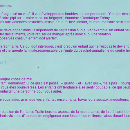
tement.
té agressé ou violé, il va développer des troubles du comportement. "Ce sont des
à faire pipi au lit, voire caca, ou bégayer", énumère
*
Dominique Frémy.
pres aux violences sexuelles, insiste-t-elle. "Chez l'enfant, tout traumatisme peut i
e développer, mais ils dépendent de l'agression subie. Par exemple, un enfant peu
ter des aliments, voire refuser de manger après avoir subi une fellation.
observés chez un enfant doit alerter".
rsonnalité. Ce qui doit interroger, c'est lorsqu'un enfant qui ne l'est pas le devient.
et thérapeute familiale,responsable de l'unité du psychotraumatisme du centre hos
el ?
 quelque chose de mal.
enfant, demandez lui ce qui c’est passé : « quand » et « avec qui », mais pas « pourq
vous êtes bouleversés. Les enfants ont tendance à se sentir coupable, ce qui peut 
 contacter une personne pour vous aider.
ur vous aider, ainsi que vos enfants : enseignants, travailleurs sociaux, médiateur
protection de l'enfance.Traite tous les aspects de la maltraitance, de la thérapie, d
nfants victimes d'abus ou de négligence pour les adultes victimes d'abus durant leur