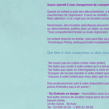
Soyez attentif à tout changement de compor
Quand un enfant a subi des attouchements, a é
cauchemars de l'agression. Il peut se remettre 
Mais attention, il ne s'agit pas de troubles pro
Néanmoins, des troubles spécifiques peuvent s
un attouchement, parfois avec un objet, ou reje
"Tout comportement brutal ou toute régression 
Un enfant réservé ou timide, cela peut être sa pe
*
Dominique Frémy, pédopsychiatre hospitalière 
Que faire si vous soupçonnez un abus sexu
°
Ne soyez pas en colère contre votre enfant.
°
Ne faites pas sentir à votre enfant qu’il a fait
°
Ne faites pas subir un interrogatoire à votre 
°
Essayez de ne pas montrer à votre enfant que 
°
Assurez à votre enfant que vous allez agir et
Des professionnels sont à votre disposition po
police.N'hésitez pas à en parler !
*
ELI Enfants en danger
- Association pour la 
tout autre service de soutien requis pour les e
besoin d'aide.
14 Ibn Gvirol , Tel Aviv
Tel : 03 609 19 20 - 1 800 22 39 66