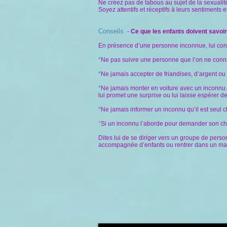
Ne créez pas de tabous au sujet de la sexualité
Soyez attentifs et réceptifs à leurs sentiments 
Conseils
-
Ce que les enfants doivent savoi
En présence d’une personne inconnue, lui cons
°
Ne pas suivre une personne que l’on ne conna
°
Ne jamais accepter de friandises, d’argent ou
°
N
e jamais monter en voiture avec un inconnu.S
lui promet une surprise ou lui laisse espérer d
°
Ne jamais informer un inconnu qu’il est seul ch
°
Si un inconnu l’aborde pour demander son ch
Dites lui de se diriger vers un groupe de pers
accompagnée d’enfants ou rentrer dans un magas