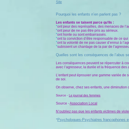
Site
Pourquoi les enfants n’en parlent pas ?
Les enfants se taisent parce qu’ils :
°
ont peur des représailles, des menaces de l’a
°
ont peur de ne pas être pris au sérieux.
°
ont honte ou sont embarrassés.
°
ont la conviction d’être responsable de ce qui
°
ont la volonté de ne pas causer d’ennui à l’ag
°
subissent un chantage de la par de l’agresseu
Quelles sont les conséquences de l’abus s
Les conséquences peuvent se répercuter à court,
avec l’agresseur, la durée et la fréquence des 
L’enfant peut éprouver une gamme variée de sentim
de soi.
On observe, chez ses enfants, une diminution d’
Source -
Le journal des femmes
Source -
Association Local
N’oubliez pas que les enfants victimes de viole
Psychologues-Psychiatres francophones e
*