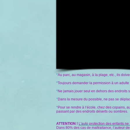
D’une manière générale et en fonction de leu
°
Au parc, au magasin, à la plage, etc., ils doi
°
Toujours demander la permission à un adulte re
°
Ne jamais jouer seul en dehors des endroits sé
°
Dans la mesure du possible, ne pas se dépla
°
Pour se rendre à l’école, chez des copains, au 
passant par des endroits déserts ou sombres.
ATTENTION !
L'auto protection des enfants ne s
Dans 80% des cas de maltraitance, l’auteur de