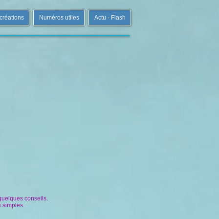
 créations
Numéros utiles
Actu - Flash
quelques conseils.
s simples.