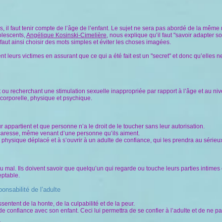
, il faut tenir compte de l’âge de l’enfant. Le sujet ne sera pas abordé de la même 
olescents,
Angélique Kosinski-Cimelière
, nous explique qu’il faut "savoir adapter s
 faut ainsi choisir des mots simples et éviter les choses imagées.
nt leurs victimes en assurant que ce qui a été fait est un "secret" et donc qu’elles n
ou recherchant une stimulation sexuelle inappropriée par rapport à l’âge et au n
é corporelle, physique et psychique.
r appartient et que personne n’a le droit de le toucher sans leur autorisation.
caresse, même venant d’une personne qu’ils aiment.
t physique déplacé et à s’ouvrir à un adulte de confiance, qui les prendra au sérieu
ou mal. Ils doivent savoir que quelqu’un qui regarde ou touche leurs parties intime
eptable.
ponsabilité de l’adulte
sentent de la honte, de la culpabilité et de la peur.
 de confiance avec son enfant. Ceci lui permettra de se confier à l’adulte et de ne pa