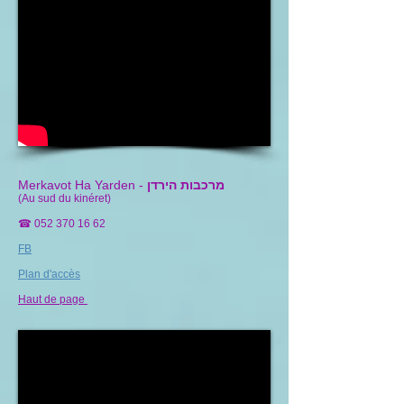
מרכבות הירדן
Merkavot Ha Yarden -
(Au sud du kinéret)
☎
052 370 16 62
FB
Plan d'accès
Haut de page