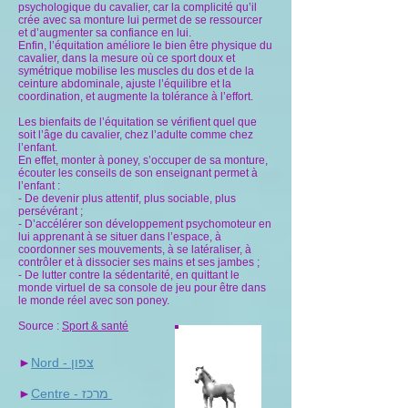
psychologique du cavalier, car la complicité qu’il
crée avec sa monture lui permet de se ressourcer
et d’augmenter sa confiance en lui.
Enfin, l’équitation améliore le bien être physique du
cavalier, dans la mesure où ce sport doux et
symétrique mobilise les muscles du dos et de la
ceinture abdominale, ajuste l’équilibre et la
coordination, et augmente la tolérance à l’effort.
Les bienfaits de l’équitation se vérifient quel que
soit l’âge du cavalier, chez l’adulte comme chez
l’enfant.
En effet, monter à poney, s’occuper de sa monture,
écouter les conseils de son enseignant permet à
l’enfant :
- De devenir plus attentif, plus sociable, plus
persévérant ;
- D’accélérer son développement psychomoteur en
lui apprenant à se situer dans l’espace, à
coordonner ses mouvements, à se latéraliser, à
contrôler et à dissocier ses mains et ses jambes ;
- De lutter contre la sédentarité, en quittant le
monde virtuel de sa console de jeu pour être dans
le monde réel avec son poney.
Source :
Sport & santé
Nord - צפון
►
Centre - מרכז
►