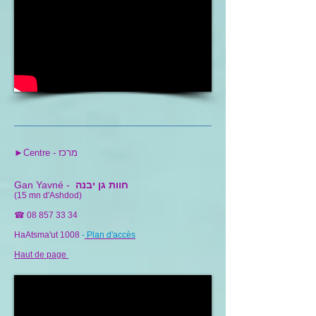
►Centre - מרכז
חוות גן יבנה
Gan Yavné -
(15 mn d'Ashdod)
☎
08 857 33 34
HaAtsma'ut 1008
-
Plan d'accès
Haut de page