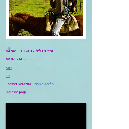
ורד הגליל
Vered Ha Galil -
☎
04 639 57 85
Site
FB
Tsomet Korazim -
Plan d'accès
Haut de page