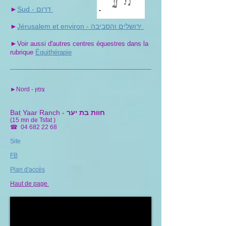
Sud - דרום
►
Jérusalem et environ - ירושלים והסביבה
►
►
Voir aussi d'autres centres équestres dans la
rubrique
Équithérapie
►Nord - צפון
חוות בת יער
Bat Yaar Ranch -
(15 mn de Tsfat )
☎
04 682 22 68
Site
FB
Plan d'accès
Haut de page