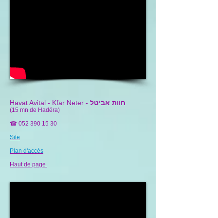
חוות אביטל
Havat Avital - Kfar Neter -
(15 mn de Hadéra)
☎
052 390 15 30
Site
Plan d'accès
Haut de page