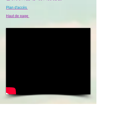
Plan d'accès
Haut de page
חוות
Le Ranch Cactus de Michmoret -
סוסים הקקטוס
(au nord de Natanya)
☎
050 699 90 00
Site