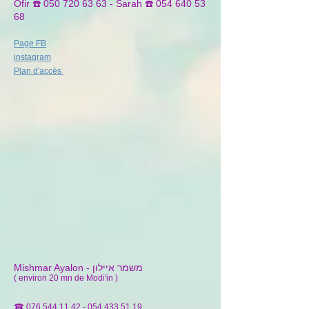
Ofir ☎️ 050 720 63 63 - Sarah ☎️ 054 640 53
68
Page FB
instagram
Plan d'accès
משמר איילון
Mishmar Ayalon -
( environ 20 mn de Modi'in )
☎
076 544 11 42 - 054 433
51 19