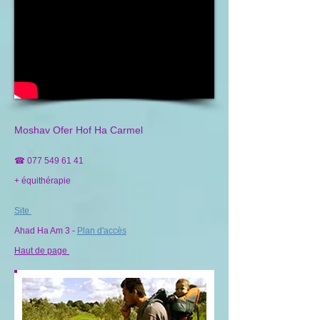
Moshav Ofer Hof Ha Carmel
☎
077 549 61 41
+ équithérapie
Site
Ahad Ha Am 3 -
Plan d'accès
Haut de page