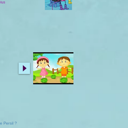
élus
e Persil ?