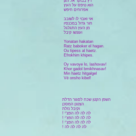
רץ בבוקר אל הגן
הוא טיפס על העץ
אפרוחים חיפש
אוי ואבוי לו לשובב
חור גדול במכנסיו
מן העץ התגלגל
ועונשו קיבל
Yonatan hakatan
Ratz baboker el hagan.
Ou tipess al haetz.
Efrokhim khipes.
Oy vavoye lo, lashovav!
Khor gadol bmikhnasav!
Min haetz hitgalgel
Vé onsho kibel!
השפן הקטן שכח לסגור הדלת
הצטנן המסכן
וקיבל נזלת
! לה לה לה הפצ’י
! לה לה לה הפצ’י
! לה לה לה הפצ’י
! לה לה לה לה