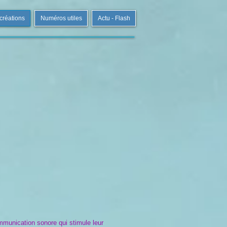
 créations
Numéros utiles
Actu - Flash
ommunication sonore qui stimule leur