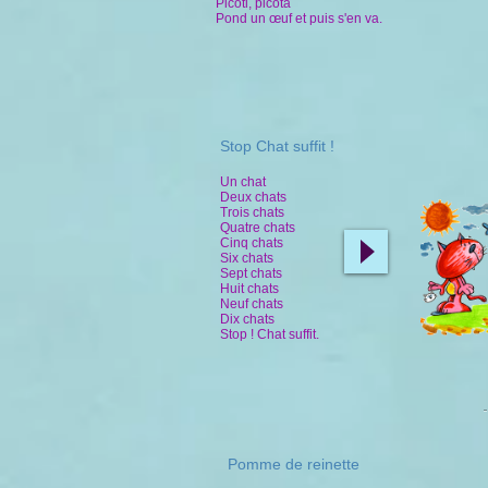
Picoti, picota
Pond un œuf et puis s'en va.
Stop Chat suffit !
Un chat
Deux chats
Trois chats
Quatre chats
Cinq chats
Six chats
Sept chats
Huit chats
Neuf chats
Dix chats
Stop ! Chat suffit.
Pomme de reinette