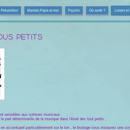
Prévention
Maman,Papa et moi
Psycho
Où sortir ?
Loisirs et
ous petits
nt sensibles aux rythmes musicaux .
la part déterminante de la musique dans l'éveil des tout petits .
, en accentuant particulièrement sur le ton , le bruitage vous instaurez une c