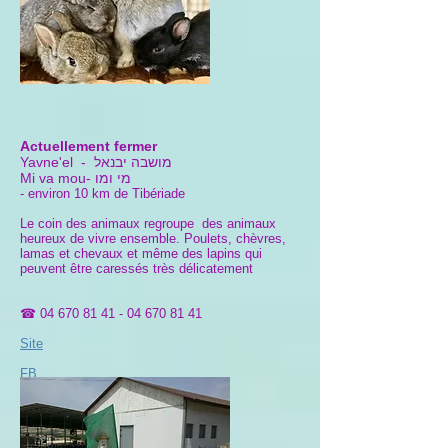
Actuellement fermer
- מושבה יבנאל
Yavne'el
מי ומו
Mi va mou-
- environ 10 km de Tibériade
Le coin des animaux regroupe des animaux
heureux de vivre ensemble. Poulets, chèvres,
lamas et chevaux et même des lapins qui
peuvent être caressés très délicatement
☎
04 670 81 41 - 04 670 81
41
Site
FB
Plan d'accès
Haut de page