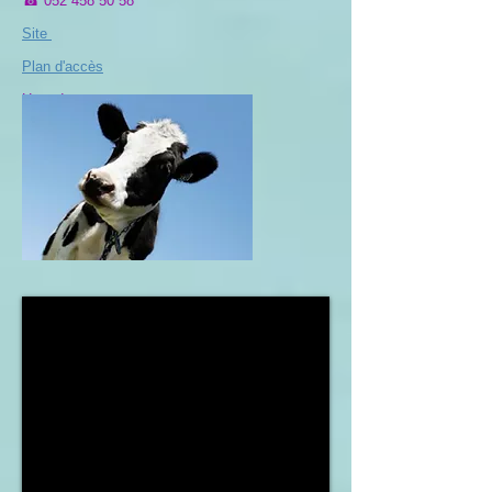
☎
052 458 50 58
Site
Plan d'accès
Haut de page