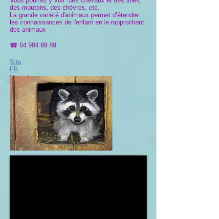
Vous pourrez y voir des chevaux et des ânes,
des moutons, des chèvres, etc.
La grande variété d'animaux permet d’étendre
les connaissances de l'enfant en le rapprochant
des animaux
☎
04 984 89 89
​
Site
FB
Haut de page