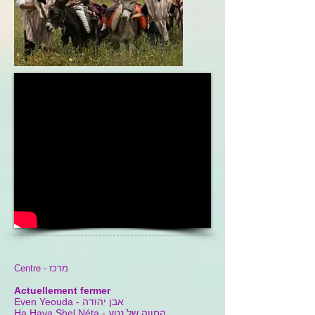
Centre - מרכז
Actuellement fermer
אבן יהודה
Even Yeouda -
החווה של נטע
Ha Hava Shel Néta -