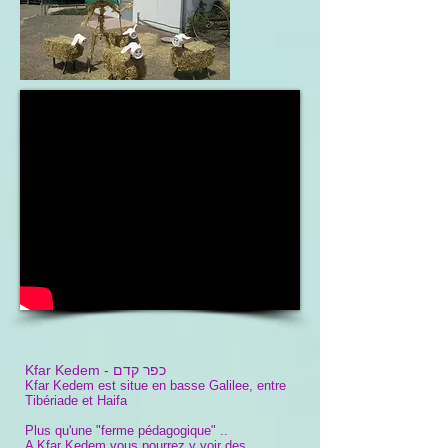
כפר קדם
Kfar Kedem -
Kfar Kedem est situe en basse Galilee, entre
Tibériade et Haifa​
Plus qu'une "ferme pédagogique" ..
A Kfar Kedem vous pourrez y voir des