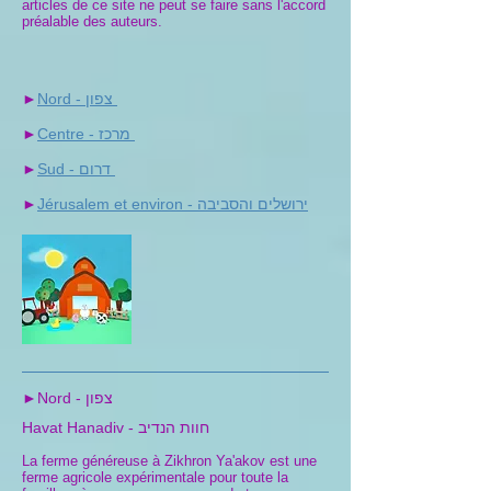
articles de ce site ne peut se faire sans l'accord
préalable des auteurs.
Nord - צפון
►
Centre - מרכז
►
Sud - דרום
►
Jérusalem et environ - ירושלים והסביבה
►
Nord - צפון
►
Havat Hanadiv - חוות הנדיב
La ferme généreuse à Zikhron Ya'akov est une
ferme agricole expérimentale pour toute la