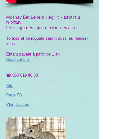
בית לחם
Moshav Bet Lehem Haglilit -
הגלילית
Le village des lapins - כפר הארנבונים
Tortues et perroquets seront aussi au rendez-
vous .
Enfant payant à partir de 1 an
Réservations
☎
050 819 86 88
Site
Page FB
Plan d'accès