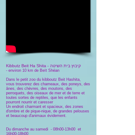
קיבוץ בית השיטה
Kibbutz Beit Ha Shita -
- environ 10 km de Beït Shéan
Dans le petit zoo du kibboutz Beit Hashita,
vous trouverez des chameaux, des poneys, des
ânes, des chèvres, des moutons, des
perroquets, des oiseaux de mer et de terre et
toutes sortes de reptiles, que les enfants
pourront nourrir et caresser
Un endroit charmant et spacieux, des zones
d'ombre et de pique-nique, de grandes pelouses
et beaucoup d'animaux évidement.
Du dimanche au samedi - 08h00-13h00 et
16h00-18h00