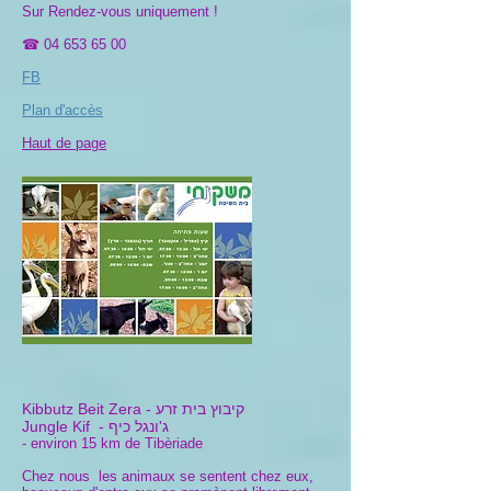
Sur Rendez-vous uniquement !
☎
04 653 65 00
FB
Plan d'accès
Haut de page
קיבוץ בית זרע
Kibbutz Beit Zera -
- ג'ונגל כיף
Jungle Kif
- environ 15 km de Tibèriade
Chez nous les animaux se sentent chez eux,