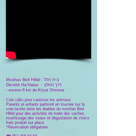
בית הלל
Moshav Beit Hillel -
- דרך החלב
Derekh Ha'Halav
- environ 8 km de Kiryat Shmona
Coin câlin pour caresser les animaux
Parents et enfants partiront en tournée sur la
voie lactée dans les étables du moshav Beit
Hillel pour des activités de traite des vaches,
nourrissage des veaux et dégustation de choco
frais produit sur place.
*
Réservation obligatoire.