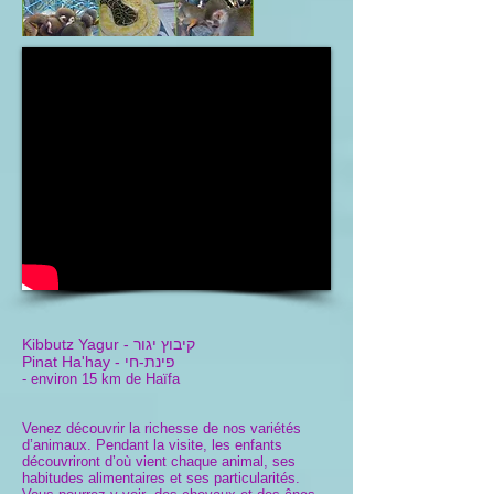
קיבוץ יגור
Kibbutz Yagur -
פינת-חי
Pinat Ha'hay -
- environ 15 km de Haïfa
Venez découvrir la richesse de nos variétés
d’animaux. Pendant la visite, les enfants
découvriront d’où vient chaque animal, ses
habitudes alimentaires et ses particularités.