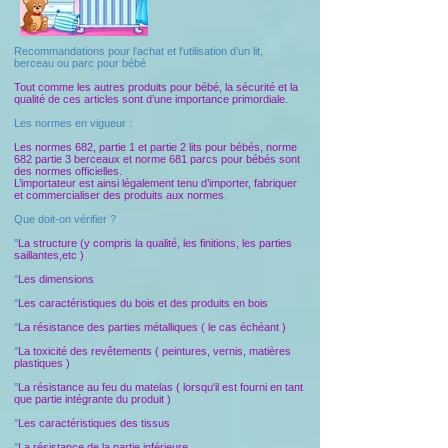
Recommandations pour l'achat et l'utilisation d’un lit,
berceau ou parc pour bébé
Tout comme les autres produits pour bébé, la sécurité et la
qualité de ces articles sont d’une importance primordiale.
Les normes en vigueur :
Les normes 682, partie 1 et partie 2 lits pour bébés, norme
682 partie 3 berceaux et norme 681 parcs pour bébés sont
des normes officielles.
L’importateur est ainsi légalement tenu d’importer, fabriquer
et commercialiser des produits aux normes
.
Que doit-on vérifier ?
°
La structure (y compris la qualité, les finitions, les parties
saillantes,etc )
°
Les dimensions
°
Les caractéristiques du bois et des produits en bois
°
La résistance des parties métalliques ( le cas échéant )
°
La toxicité des revêtements ( peintures, vernis, matières
plastiques )
°
La résistance au feu du matelas ( lorsqu'il est fourni en tant
que partie intégrante du produit )
°
Les caractéristiques des tissus
°
La résistance de la partie inférieure