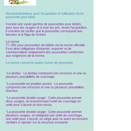
Recommandations pour l'acquisition et l'utilisation d'une
poussette pour bébé
Il existe une vaste gamme de poussettes pour bébés,
pour tous les usages et à tous les prix. Avant l'acquisition,
il convient de vérifier que la poussette correspond aux
besoins et à l'âge de l'enfant.
La norme
T.I. 891 pour poussettes de bébés est la norme officielle.
Il est ainsi obligatoire d'importer, exporter et de
commercialiser uniquement des poussettes conformes
aux exigences de la norme.
La norme concerne quatre sortes de poussette
°
Le landau : Le landau comprend une structure et une ou
plusieurs possibilités de couchage.
°
La poussette en position assise : La poussette
comprend une structure et une ou plusieurs possibilités
d'assise.
°
La poussette double-usage : Cette poussette permet
deux usages, en transformant l'unité de couchage en
unité pour s'assoir et vice-versa.
°
La poussette double-usage : Cette poussette permet
plusieurs usages, en intégrant une unité de couchage,
une unité pour s'assoir, un siège auto ou autre accessoire
similaire à rajouter sur la structure existante.