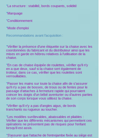
°
La structure : stabilité, bords coupants, solidité
°
Marquage
°
Conditionnement
°
Mode d'emploi
Recommandations avant l'acquisition :
°
Vérifier la présence d'une étiquette sur la chaise avec les
coordonnées du fabricant et du distributeur ainsi que les
mises en garde en hébreu relatives à l'utilisation de la
chaise.
°
En cas de chaise équipée de roulettes, vérifier qu'il n'y
en a que deux, sauf si la chaise sert également de
trotteur, dans ce cas, vérifier que les roulettes sont
verrouillables.
°
Passer les mains sur toute la chaise afin de s'assurer
qu'il n'y a pas de bosses, de trous ou de fentes pour le
passage d'attaches à fermeture rapide qui pourraient
coincer les doigts d'un bébé aventurier ou d'autres parties
de son corps lorsque vous utilisez la chaise.
°
Vérifier qu'il n'y a pas d'angles aigus, de bords
tranchants ou rugueux au toucher.
°
Les modèles surélevables, abaissables et pliables :
Vérifier que les différents mécanismes qui permettent ces
opérations ne présentent pas de risques pour l'enfant
lorsqu'il est assis.
°
S'assurer que l'attache de l'entrejambe fixée au siège est