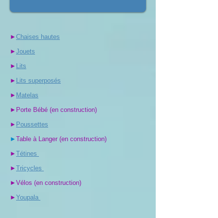
►
Chaises hautes
►
Jouets
►
Lits
►
Lits superposés
►
Matelas
►Porte Bébé (en construction)
►
Poussettes
►
Table à Langer (en construction)
►
Tétines
►
Tricycles
►Vélos (en construction)
►
Youpala