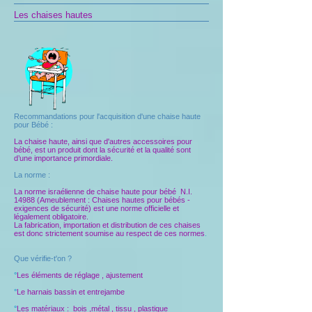
Les chaises hautes
Recommandations pour l'acquisition d'une chaise haute
pour Bébé :
La chaise haute, ainsi que d'autres accessoires pour
bébé, est un produit dont la sécurité et la qualité sont
d’une importance primordiale.
La norme :
La norme israélienne de chaise haute pour bébé N.I.
14988 (Ameublement : Chaises hautes pour bébés -
exigences de sécurité) est une norme officielle et
légalement obligatoire.
La fabrication, importation et distribution de ces chaises
est donc strictement soumise au respect de ces normes
.
Que vérifie-t'on ?
°
Les éléments de réglage , ajustement
°
Le harnais bassin et entrejambe
°
Les matériaux : bois ,métal , tissu , plastique