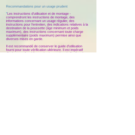
Recommandations pour un usage prudent
°
Les instructions d'utilisation et de montage -
comprendront les instructions de montage, des
informations concernant un usage régulier, des
instructions pour l'entretien, des indications relatives à la
destination de la poussette (âge minimum et poids
maximum), des instructions concernant toute charge
supplémentaire (poids maximum) permise ainsi que
diverses mises en garde.
Il est recommandé de conserver le guide d'utilisation
fourni pour toute vérification ultérieure. Il est impératif
d'agir en conformité avec les instructions indiquées dans
le guide.
°
Dispositif d'arrêt et de freinage – Les systèmes d'arrêt
doivent être parfaitement accessibles pendant l'utilisation
de la poussette, dans toutes les positions possibles de la
poussette. Le mode de conception du dispositif doit
garantir que l'enfant ne puisse pas l'actionner de la
poussette.
Dans les poussettes équipées de dispositifs d'arrêt des
quatre roues motrices, un seul dispositif devra pouvoir
assurer un arrêt complet et sécurisé.
°
Raccordement de l'élément de position assise ou
couchée à la structure de la poussette – Assurez-vous
que les éléments sont correctement accrochés et qu'ils
ne se détacheront pas si la poussette bascule ou se
penche.
Haut de page