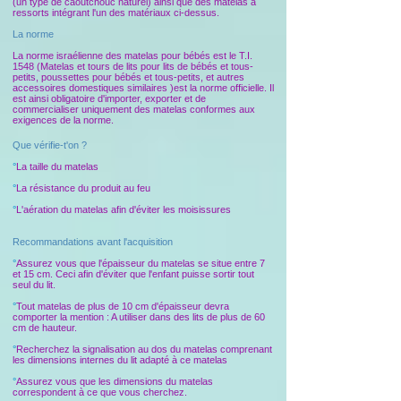
(un type de caoutchouc naturel) ainsi que des matelas à
ressorts intégrant l'un des matériaux ci-dessus.
La norme
La norme israélienne des matelas pour bébés est le T.I.
1548 (Matelas et tours de lits pour lits de bébés et tous-
petits, poussettes pour bébés et tous-petits, et autres
accessoires domestiques similaires )est la norme officielle. Il
est ainsi obligatoire d'importer, exporter et de
commercialiser uniquement des matelas conformes aux
exigences de la norme.
Que vérifie-t'on ?
°
La taille du matelas
°
La résistance du produit au feu
°
L'aération du matelas afin d'éviter les moisissures
Recommandations avant l'acquisition
°
Assurez vous que l'épaisseur du matelas se situe entre 7
et 15 cm. Ceci afin d'éviter que l'enfant puisse sortir tout
seul du lit.
°
Tout matelas de plus de 10 cm d'épaisseur devra
comporter la mention : A utiliser dans des lits de plus de 60
cm de hauteur.
°
Recherchez la signalisation au dos du matelas comprenant
les dimensions internes du lit adapté à ce matelas
°
Assurez vous que les dimensions du matelas
correspondent à ce que vous cherchez.