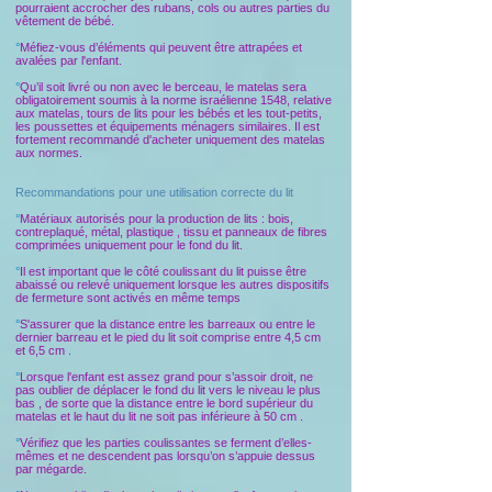
pourraient accrocher des rubans, cols ou autres parties du
vêtement de bébé.
°
Méfiez-vous d’éléments qui peuvent être attrapées et
avalées par l'enfant.
°
Qu’il soit livré ou non avec le berceau, le matelas sera
obligatoirement soumis à la norme israélienne 1548, relative
aux matelas, tours de lits pour les bébés et les tout-petits,
les poussettes et équipements ménagers similaires. Il est
fortement recommandé d'acheter uniquement des matelas
aux normes.
Recommandations pour une utilisation correcte du lit
°
Matériaux autorisés pour la production de lits : bois,
contreplaqué, métal, plastique , tissu et panneaux de fibres
comprimées uniquement pour le fond du lit.
°
Il est important que le côté coulissant du lit puisse être
abaissé ou relevé uniquement lorsque les autres dispositifs
de fermeture sont activés en même temps
°
S'assurer que la distance entre les barreaux ou entre le
dernier barreau et le pied du lit soit comprise entre 4,5 cm
et 6,5 cm .
°
Lorsque l'enfant est assez grand pour s’assoir droit, ne
pas oublier de déplacer le fond du lit vers le niveau le plus
bas , de sorte que la distance entre le bord supérieur du
matelas et le haut du lit ne soit pas inférieure à 50 cm .
°
Vérifiez que les parties coulissantes se ferment d’elles-
mêmes et ne descendent pas lorsqu’on s’appuie dessus
par mégarde.