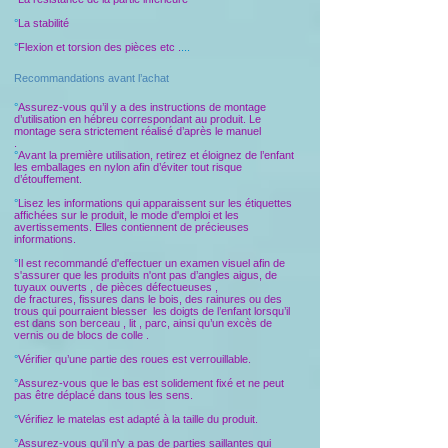
°
La stabilité
°
Flexion et torsion des pièces etc .
...
Recommandations avant l’achat
°
Assurez-vous qu’il y a des instructions de montage
d’utilisation en hébreu correspondant au produit. Le
montage sera strictement réalisé d’après le manuel
.
°
Avant la première utilisation, retirez et éloignez de l’enfant
les emballages en nylon afin d’éviter tout risque
d’étouffement.
°
Lisez les informations qui apparaissent sur ​​les étiquettes
affichées sur le produit, le mode d'emploi et les
avertissements. Elles contiennent de précieuses
informations.
°
Il est recommandé d'effectuer un examen visuel afin de
s'assurer que les produits n'ont pas d’angles aigus, de
tuyaux ouverts , de pièces défectueuses ,
de fractures, fissures dans le bois, des rainures ou des
trous qui pourraient blesser les doigts de l’enfant lorsqu’il
est dans son berceau , lit , parc, ainsi qu’un excès de
vernis ou de blocs de colle .
°
Vérifier qu’une partie des roues est verrouillable.
°
Assurez-vous que le bas est solidement fixé et ne peut
pas être déplacé dans tous les sens.
°
Vérifiez le matelas est adapté à la taille du produit.
°
Assurez-vous qu'il n'y a pas de parties saillantes qui