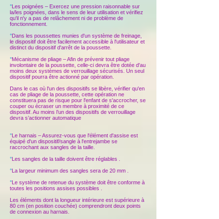
°
Les poignées – Exercez une pression raisonnable sur
la/les poignées, dans le sens de leur utilisation et vérifiez
qu'il n'y a pas de relâchement ni de problème de
fonctionnement.
°
Dans les poussettes munies d'un système de freinage,
le dispositif doit être facilement accessible à l'utilisateur et
distinct du dispositif d'arrêt de la poussette.
°
Mécanisme de pliage – Afin de prévenir tout pliage
involontaire de la poussette, celle-ci devra être dotée d'au
moins deux systèmes de verrouillage sécurisés. Un seul
dispositif pourra être actionné par opération.
Dans le cas où l'un des dispositifs se libère, vérifier qu'en
cas de pliage de la poussette, cette opération ne
constituera pas de risque pour l'enfant de s'accrocher, se
couper ou écraser un membre à proximité de ce
dispositif. Au moins l’un des dispositifs de verrouillage
devra s’actionner automatique
°
Le harnais – Assurez-vous que l'élément d'assise est
équipé d'un dispositif/sangle à l'entrejambe se
raccrochant aux sangles de la taille.
°
Les sangles de la taille doivent être réglables .
°
La largeur minimum des sangles sera de 20 mm .
°
Le système de retenue du système doit être conforme à
toutes les positions assises possibles .
Les éléments dont la longueur intérieure est supérieure à
80 cm (en position couchée) comprendront deux points
de connexion au harnais.