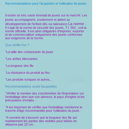
Recommandations pour l'acquisiton et l'utilisation de jouets
Il existe un très vaste éventail de jouets sur le marché. Les
jouets accompagnent, soutiennent et aident au
.La norme :
développement de l'enfant dès sa naissance
Il s'agit de la norme de sécurité des jouets, T.I. 562 , soit la
norme officielle. Il est ainsi obligatoire d'importer, exporter
et de commercialiser uniquement des jouets conformes
aux exigences de la norme.
Que vérifie-t'on ?
°
La taille des composants du jouet·
°
Les arêtes blessantes·
°
La longueur des fils·
°
La résistance du produit au feu·
°
Les produits toxiques et autres...
Recommandations avant l'acquisition
°
Vérifier la mention des coordonnées de l'importateur sur
l'emballage ainsi que son adresse, le pays d'origine et les
précautions d'emploi. ·
°
Il est important de vérifier que l'emballage mentionne la
tranche d'âge recommandée pour l'utilisation du jouet.·
°
Il convient de s'assurer que la longueur des fils qui
maintiennent les parties des mobiles pour bébés ne
dépasse pas 22 cm.·