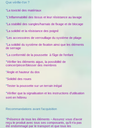
Que vérifie-t'on ?
°
La toxicité des matériaux
°
L'inflammabilité des tissus et leur résistance au lavage
°
La stabilité des sangles/harnais de fixage et de blocage
°
La solidité et la résistance des poigné
°
Les accessoires de verrouillage du système de pliage
°
La solidité du système de fixation ainsi que les éléments
de serrage
°
La conformité de la poussette à l'âge de l'enfant
°
Vérifier les éléments aigus, la possibilité de
coincer/pincer/blesser des membres
°
Angle et hauteur du dos
°
Solidité des roues
°
Tester la poussette sur un terrain inégal
°
Vérifier que la signalisation et les instructions d'utilisation
sont en hébreu
Recommandations avant l'acquisition
°
Présence de tous les éléments – Assurez vous d'avoir
reçu le produit avec tous ses composants, qu'il n'a pas
été endommagé par le transport et que tous les