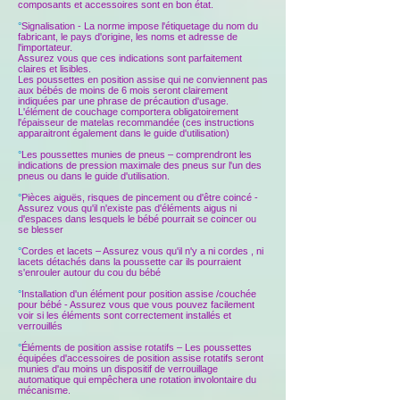
composants et accessoires sont en bon état.
°
Signalisation - La norme impose l'étiquetage du nom du
fabricant, le pays d'origine, les noms et adresse de
l'importateur.
Assurez vous que ces indications sont parfaitement
claires et lisibles.
Les poussettes en position assise qui ne conviennent pas
aux bébés de moins de 6 mois seront clairement
indiquées par une phrase de précaution d'usage.
L'élément de couchage comportera obligatoirement
l'épaisseur de matelas recommandée (ces instructions
apparaitront également dans le guide d'utilisation)
°
Les poussettes munies de pneus – comprendront les
indications de pression maximale des pneus sur l'un des
pneus ou dans le guide d'utilisation.
°
Pièces aiguës, risques de pincement ou d'être coincé -
Assurez vous qu'il n'existe pas d'éléments aigus ni
d'espaces dans lesquels le bébé pourrait se coincer ou
se blesser
°
Cordes et lacets – Assurez vous qu'il n'y a ni cordes , ni
lacets détachés dans la poussette car ils pourraient
s'enrouler autour du cou du bébé
°
Installation d'un élément pour position assise /couchée
pour bébé - Assurez vous que vous pouvez facilement
voir si les éléments sont correctement installés et
verrouillés
°
Éléments de position assise rotatifs – Les poussettes
équipées d'accessoires de position assise rotatifs seront
munies d'au moins un dispositif de verrouillage
automatique qui empêchera une rotation involontaire du
mécanisme.