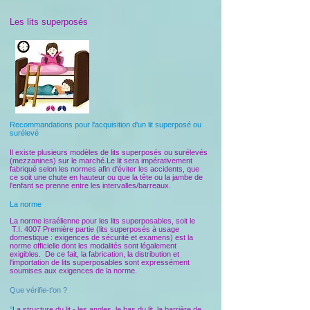
Les lits superposés
Recommandations pour l'acquisition d'un lit superposé ou
surélevé
Il existe plusieurs modèles de lits superposés ou surélevés
(mezzanines) sur le marché.Le lit sera impérativement
fabriqué selon les normes afin d'éviter les accidents, que
ce soit une chute en hauteur ou que la tête ou la jambe de
l'enfant se prenne entre les intervalles/barreaux.
La norme
La norme israélienne pour les lits superposables, soit le
T.I. 4007 Première partie (lits superposés à usage
domestique : exigences de sécurité et examens) est la
norme officielle dont les modalités sont légalement
exigibles. De ce fait, la fabrication, la distribution et
l'importation de lits superposables sont expressément
soumises aux exigences de la norme.
Que vérifie-t'on ?
°
La structure du lit - les angles, le bas du lit, la barrière de