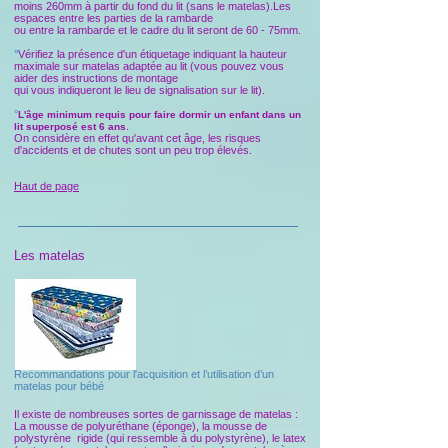
moins 260mm à partir du fond du lit (sans le matelas).Les
espaces entre les parties de la rambarde
ou entre la rambarde et le cadre du lit seront de 60 - 75mm.
°
Vérifiez la présence d'un étiquetage indiquant la hauteur
maximale sur matelas adaptée au lit (vous pouvez vous
aider des instructions de montage
qui vous indiqueront le lieu de signalisation sur le lit).
°
L'âge minimum requis pour faire dormir un enfant dans un
.
lit superposé est 6 ans
On considère en effet qu'avant cet âge, les risques
d'accidents et de chutes sont un peu trop élevés.
Haut de page
Les matelas
Recommandations pour l'acquisition et l’utilisation d’un
matelas pour bébé
Il existe de nombreuses sortes de garnissage de matelas :
La mousse de polyuréthane (éponge), la mousse de
polystyrène rigide (qui ressemble à du polystyrène), le latex