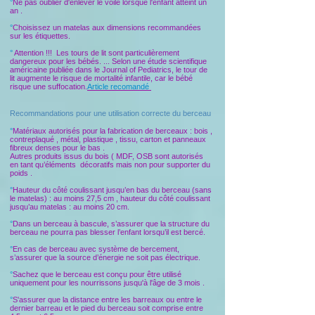
°
Ne pas oublier d'enlever le voile lorsque l'enfant atteint un
an .
°
Choisissez un matelas aux dimensions recommandées
sur les étiquettes.
°
Attention !!! Les tours de lit sont particulièrement
dangereux pour les bébés. ... Selon une étude scientifique
américaine publiée dans le Journal of Pediatrics, le tour de
lit augmente le risque de mortalité infantile, car le bébé
risque une suffocation.
Article recomandé
Recommandations pour une utilisation correcte du berceau
°
Matériaux autorisés pour la fabrication de berceaux : bois ,
contreplaqué , métal, plastique , tissu, carton et panneaux
fibreux denses pour le bas .
Autres produits issus du bois ( MDF, OSB sont autorisés
en tant qu’éléments décoratifs mais non pour supporter du
poids .
°
Hauteur du côté coulissant jusqu’en bas du berceau (
sans
le matelas) : au moins 27,5 cm , hauteur du côté coulissant
jusqu’au matelas : au moins 20 cm.
°
Dans un berceau à bascule, s’assurer que la structure du
berceau ne pourra pas blesser l’enfant lorsqu’il est bercé.
°
En cas de berceau avec système de bercement,
s’assurer que la source d’énergie ne soit pas électrique.
°
Sachez que le berceau est conçu pour être utilisé
uniquement pour les nourrissons jusqu'à l'âge de 3 mois .
°
S'assurer que la distance entre les barreaux ou entre le
dernier barreau et le pied du berceau soit comprise entre