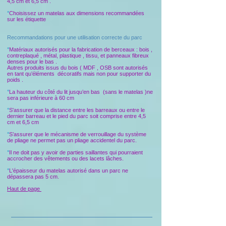
4,5 cm et 6,5 cm .
°
Choisissez un matelas aux dimensions recommandées
sur les étiquette
Recommandations pour une utilisation correcte du parc
°
Matériaux autorisés pour la fabrication de berceaux : bois ,
contreplaqué , métal, plastique , tissu, et panneaux fibreux
denses pour le bas .
Autres produits issus du bois ( MDF , OSB sont autorisés
en tant qu’éléments décoratifs mais non pour supporter du
poids .
°
La hauteur du côté du lit jusqu’en bas (sans le matelas )ne
sera pas inférieure à 60 cm
°
S'assurer que la distance entre les barreaux ou entre le
dernier barreau et le pied du parc soit comprise entre 4,5
cm et 6,5 cm
°
S’assurer que le mécanisme de verrouillage du système
de pliage ne permet pas un pliage accidentel du parc.
°
Il ne doit pas y avoir de parties saillantes qui pourraient
accrocher des vêtements ou des lacets lâches.
°
L'épaisseur du matelas autorisé dans un parc ne ​​
dépassera pas 5 cm.
Haut de page