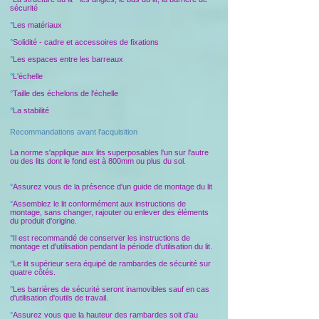
sécurité
°
Les matériaux
°
Solidité - cadre et accessoires de fixations
°
Les espaces entre les barreaux
°
L'échelle
°
Taille des échelons de l'échelle
°
La stabilité
Recommandations avant l'acquisition
La norme s'applique aux lits superposables l'un sur l'autre
ou des lits dont le fond est à 800mm ou plus du sol.
°
Assurez vous de la présence d'un guide de montage du lit
°
Assemblez le lit conformément aux instructions de
montage, sans changer, rajouter ou enlever des éléments
du produit d'origine.
°
Il est recommandé de conserver les instructions de
montage et d'utilisation pendant la période d'utilisation du lit.
°
Le lit supérieur sera équipé de rambardes de sécurité sur
quatre côtés.
°
Les barrières de sécurité seront inamovibles sauf en cas
d'utilisation d'outils de travail.
°
Assurez vous que la hauteur des rambardes soit d'au