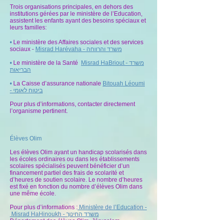
Trois organisations principales, en dehors des
institutions gérées par le ministère de l’Education,
assistent les enfants ayant des besoins spéciaux et
leurs familles:
•
Le ministère des Affaires sociales et des services
משרד והרווחה
Misrad Harévaha -
sociaux -
משרד
Misrad HaBriout -
Le ministère de la Santé
•
הבריאות
•
La Caisse d’assurance nationale
Bitouah Léoumi
ביטוח לאומי
-
Pour plus d’informations, contacter directement
l’organisme pertinent.
Élèves Olim
Les élèves Olim ayant un handicap scolarisés dans
les écoles ordinaires ou dans les établissements
scolaires spécialisés peuvent bénéficier d’un
financement partiel des frais de scolarité et
d’heures de soutien scolaire. Le nombre d’heures
est fixé en fonction du nombre d’élèves Olim dans
une même école.
Pour plus d’informations :
Ministère de l’Education -
Misrad HaHinoukh - משרד החינוך