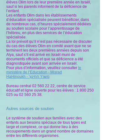
élèves Olim lors de leur première année en Israël,
sauf si les parents informent de la déficience de
l’enfant.
Les enfants Olim dans les établissements
d’éducation spécialisée peuvent bénéficier, dans
de nombreux cas, d’heures spécialement dédiées
au soutien scolaire pour l’apprentissage de
l’hébreu, en plus des services de l’éducation
spécialisée.
La loi prévoit qu’il n’est pas nécessaire de discuter
du cas des élèves Olim en comité avant que ne se
terminent les deux premières années depuis son
Alya, sauf s’il est arrivé en Israël muni de
documents officiels et que sa déficience a été
diagnostiquée avant son arrivée en Israël.
Pour plus d’information, veuillez consulter
le
ministère de l’Education -
Misrad
משרד החינוך
-
HaHinoukh
Bureau central
02 560 22 22
, centre de service
éducatif et ligne ouverte pour les élèves :
1 800 250
025
ou
02 560 25 38
.
Autres sources de soutien
Le système de soutien aux familles avec des
enfants aux besoins spéciaux de tous types est
large et complexe, ce qui donne lieu à des
recoupements dans un grand nombre de domaines
entre les différents organismes.