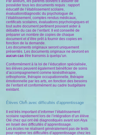
Par ailleurs, les parents doivent s’assurer de
posséder tous les documents requis : rapport
éducatif de l’établissement scolaire,
évaluation/diagnostic du psychologue de
l’établissement, comptes rendus médicaux,
certificats scolaires, évaluations psychologiques et
tout autre document pertinent pouvant aider à
débattre du cas de l’enfant. Il est conseillé de
préparer un nombre de copies de chaque
document et d’être prêt à fournir des copies en
fonction de la demande.
Les documents originaux seront uniquement
présentés. Les documents originaux ne devront en
aucun cas
être transmis à quelqu’un.
Conformément à la loi de l’éducation spécialisée,
les élèves peuvent également bénéficier de soins
d’accompagnement comme kinésithérapie,
orthophonie, thérapie occupationnelle, thérapie
émotionnelle par les arts, en fonction des besoins
de l’enfant et conformément au cadre budgétaire
existant.
Élèves Olim avec difficultés d’apprentissage
Il est très important d’informer l’établissement
scolaire rapidement lors de l’intégration d’un élève
Olé chez qui ont été diagnostiqués avant son Alya
en Israël des difficultés d’apprentissage.
Les écoles ne réalisent généralement pas de tests
pour repérer les difficultés d’apprentissage chez les