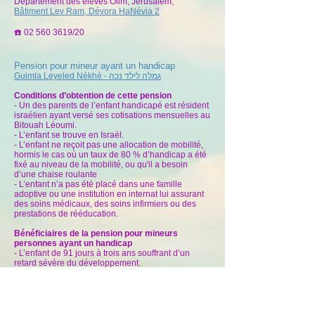
Département des élèves Olim, Jérusalem,
Bâtiment Lev Ram, Dévora HaNévia 2
☎️
02 560 3619
/20
Pension pour mineur ayant un handicap
גמלה לילד נכה
Guimla Leyeled Nékhé -
Conditions d’obtention de cette pension
- Un des parents de l’enfant handicapé est résident
israélien ayant versé ses cotisations mensuelles au
Bitouah Léoumi.
- L’enfant se trouve en Israël.
- L’enfant ne reçoit pas une allocation de mobilité,
hormis le cas où un taux de 80 % d’handicap a été
fixé au niveau de la mobilité, ou qu'il a besoin
d’une chaise roulante
- L’enfant n’a pas été placé dans une famille
adoptive ou une institution en internat lui assurant
des soins médicaux, des soins infirmiers ou des
prestations de rééducation.
Bénéficiaires de la pension pour mineurs
personnes ayant un handicap
- L’enfant de 91 jours à trois ans souffrant d’un
retard sévère du développement.
- L’enfant de 91 jours à 18 ans qui a besoin d’une
surveillance pour ne pas engendrer de danger
pour sa vie ou pour celles de ceux qui les
entourent.
- L’enfant de 3 à 18 ans dépendant d’un tiers dans