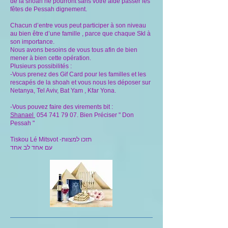
de la shoah ne pourront sans votre aide passer les
fêtes de Pessah dignement.
Chacun d’entre vous peut participer à son niveau
au bien être d’une famille , parce que chaque Skl à
son importance.
Nous avons besoins de vous tous afin de bien
mener à bien cette opération.
Plusieurs possibilités :
-Vous prenez des Gif Card pour les familles et les
rescapés de la shoah et vous nous les déposer sur
Netanya, Tel Aviv, Bat Yam , Kfar Yona.
-Vous pouvez faire des virements bit :
Shanael
054 741 79 07
. Bien Préciser " Don
Pessah "
Tiskou Lé Mitsvot -תזכו למצוות
עם אחד לב אחד