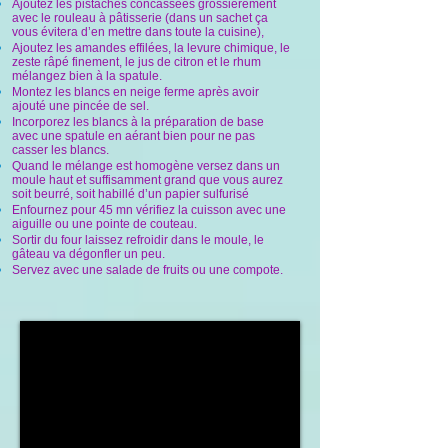
Ajoutez les pistaches concassées grossièrement
avec le rouleau à pâtisserie (dans un sachet ça
vous évitera d’en mettre dans toute la cuisine),
Ajoutez les amandes effilées, la levure chimique, le
zeste râpé finement, le jus de citron et le rhum
mélangez bien à la spatule.
Montez les blancs en neige ferme après avoir
ajouté une pincée de sel.
Incorporez les blancs à la préparation de base
avec une spatule en aérant bien pour ne pas
casser les blancs.
Quand le mélange est homogène versez dans un
moule haut et suffisamment grand que vous aurez
soit beurré, soit habillé d’un papier sulfurisé
Enfournez pour 45 mn vérifiez la cuisson avec une
aiguille ou une pointe de couteau.
Sortir du four laissez refroidir dans le moule, le
gâteau va dégonfler un peu.
Servez avec une salade de fruits ou une compote.