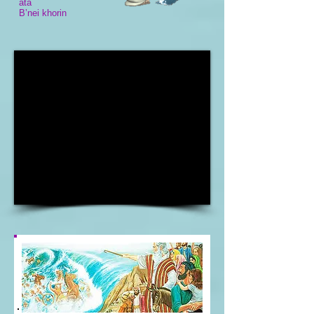
ata
B’nei khorin