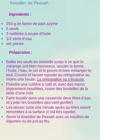
Kneidler de Pessah
Ingredients
:
250 g de farine de pain azyme
5 oeufs
3 cuillères à soupe d’huile
1/2 verre d’eau
sel, poivre
Préparation :
Battre les oeufs en omelette jusqu’à ce que le
mélange soit bien mousseux, ajouter la farine,
l’huile, l’eau, le sel et le poivre et bien mélanger le
tout. Couvrir et laisser reposer au réfrigérateur au
moins une heure.
La préparation va s’épaissir.
Prendre une cuillère à café et, avec des mains
légèrement mouillées, rouler des boulettes de la
taille d’une noix.
Faire bouillir dans une casserole deux litres d’eau
et y jeter les boulettes (qui vont gonfler).
Les laisser cuire une minute après qu’elles soient
remontées à la surface (c’est très rapide).
Servir le Kneidler de Pessah avec un bouillon de
légumes ou de pot au feu.