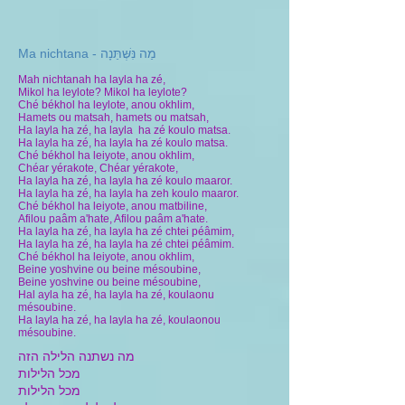
Ma nichtana - מַה נִּשְּׁתַּנָה
Mah nichtanah ha layla ha zé,
Mikol ha leylote? Mikol ha leylote?
Ché békhol ha leylote, anou okhlim,
Hamets ou matsah, hamets ou matsah,
Ha layla ha zé, ha layla ha zé koulo matsa.
Ha layla ha zé, ha layla ha zé koulo matsa.
Ché békhol ha leiyote, anou okhlim,
Chéar yérakote, Chéar yérakote,
Ha layla ha zé, ha layla ha zé koulo maaror.
Ha layla ha zé, ha layla ha zeh koulo maaror.
Ché békhol ha leiyote, anou matbiline,
Afilou paâm a'hate, Afilou paâm a'hate.
Ha layla ha zé, ha layla ha zé chtei péâmim,
Ha layla ha zé, ha layla ha zé chtei péâmim.
Ché békhol ha leiyote, anou okhlim,
Beine yoshvine ou beine mésoubine,
Beine yoshvine ou beine mésoubine,
Hal ayla ha zé, ha layla ha zé, koulaonu
mésoubine.
Ha layla ha zé, ha layla ha zé, koulaonou
mésoubine.
מה נשתנה הלילה הזה
מכל הלילות
מכל הלילות