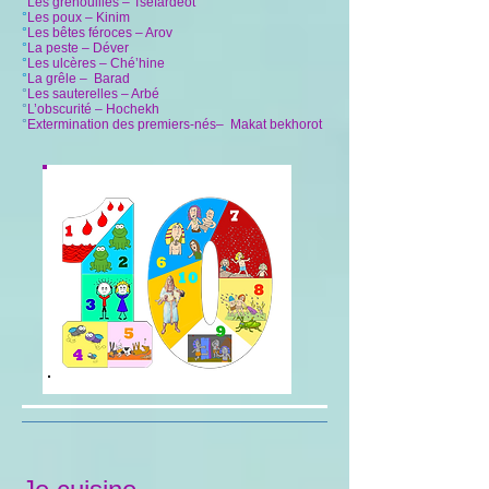
°
Les grenouilles – Tsefardéot
°
Les poux – Kinim
°
Les bêtes féroces – Arov
°
La peste – Déver
°
Les ulcères – Ché’hine
°
La grêle – Barad
°
Les sauterelles – Arbé
°
L’obscurité – Hochekh
°
Extermination des premiers-nés– Makat bekhorot