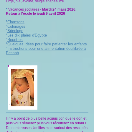
Orge, blé, avoine, seigle et épeautre.
*
Vacances scolaires -
Mardi 24 mars 2026.
Retour à l'école le jeudi 9 avril 2026​​​
°
Chansons
°
Coloriages
°
Bricolage
°
Les dix plaies d'Egypte
°
Recettes
°
Quelques idées pour faire patienter les enfants
°
Instructions pour une alimentation équilibrée à
Pessah
ll n'y a point de plus belle acquisition que le don et
plus vous sèmerez plus vous récolterez en retour !
De nombreuses familles mais surtout des rescapés