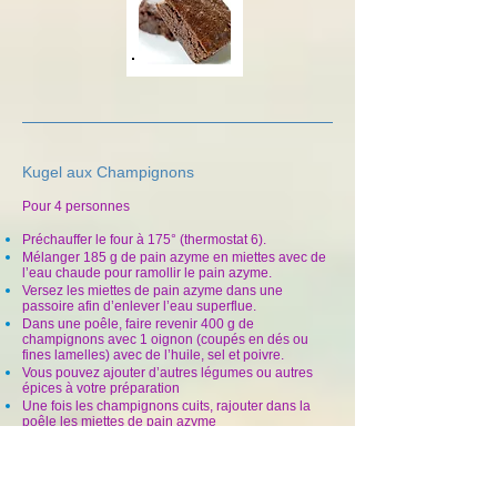
Kugel aux Champignons
Pour 4 personnes
Préchauffer le four à 175° (thermostat 6).
Mélanger 185 g de pain azyme en miettes avec de
l’eau chaude pour ramollir le pain azyme.
Versez les miettes de pain azyme dans une
passoire afin d’enlever l’eau superflue.
Dans une poêle, faire revenir 400 g de
champignons avec 1 oignon (coupés en dés ou
fines lamelles) avec de l’huile, sel et poivre.
Vous pouvez ajouter d’autres légumes
ou autres
épices à votre préparation
Une fois les champignons cuits, rajouter dans la
poêle les miettes de pain azyme
Une fois le mélange effectué, verser le tout dans un
plat et le mettre au four pendant 1 heure
Ce kugel peut être servi chaud ou froid.