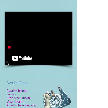
Avadim Ainou
Avadim hainou,
hainou
Atah b’nei khorin,
b’nei khorin
Avadim haainou, ata,