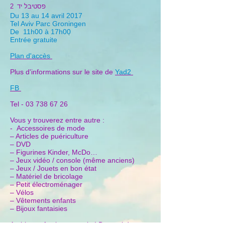
פסטיבל יד
2
Du 13 au 14 avril 2017
Tel Aviv Parc
Groningen
De 11h00 à 17h00
Entrée gratuite
Plan d'accès
Plus d'informations sur le site de
Yad2
FB
Tel - 03
738 67 26
Vous y trouverez entre autre :
- Accessoires de mode
– Articles de puériculture
– DVD
– Figurines Kinder, McDo…
– Jeux vidéo / console (même anciens)
– Jeux / Jouets en bon état
– Matériel de bricolage
– Petit électroménager
– Vélos
– Vêtements enfants
– Bijoux fantaisies
Ambiance festive garantie ! De quoi donner