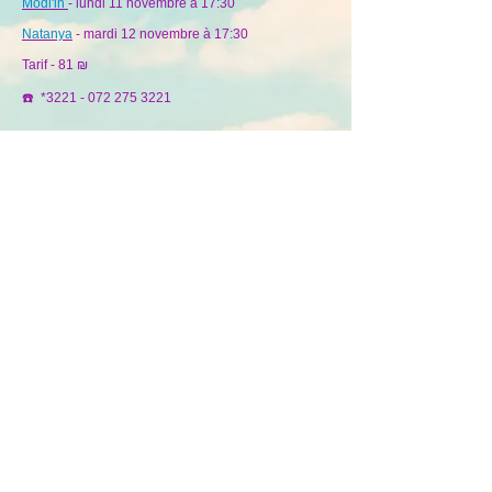
Modi'in
- lundi 11 novembre à 17:30
Natanya
- mardi 12 novembre à 17:30
Tarif - 81 ₪
☎️
*3221
-
072 275 3221
Réservation en ligne
Retour : Actu - Flash