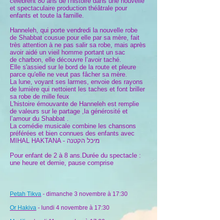
célèbrent 80 ans de l'histoire dans une nouvelle
et spectaculaire production théâtrale pour
enfants et toute la famille.
Hanneleh, qui porte vendredi la nouvelle robe
de Shabbat cousue pour elle par sa mère, fait
très attention à ne pas salir sa robe, mais après
avoir aidé un vieil homme portant un sac
de charbon, elle découvre l’avoir taché.
Elle s'assied sur le bord de la route et pleure
parce qu'elle ne veut pas fâcher sa mère.
La lune, voyant ses larmes, envoie des rayons
de lumière qui nettoient les taches et font briller
sa robe de mille feux
L'histoire émouvante de Hanneleh est remplie
de valeurs sur le partage ,la générosité et
l’amour du Shabbat .
La comédie musicale combine les chansons
préférées et bien connues des enfants avec
מיכל הקטנה
MIHAL HAKTANA -
Pour enfant de 2 à 8 ans.Durée du spectacle :
une heure et demie, pause comprise
Petah Tikva
- dimanche 3 novembre à 17:30
Or Hakiva
- lundi 4 novembre à 17:30