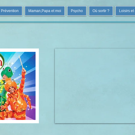
Prévention
Maman,Papa et moi
Psycho
Où sortir ?
Loisirs et