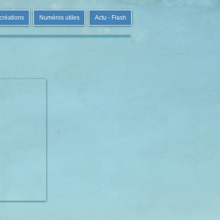
 créations
Numéros utiles
Actu - Flash