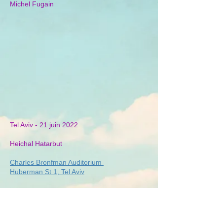
Michel Fugain
Tel Aviv - 21 juin 2022
Heichal Hatarbut
Charles Bronfman Auditorium
Huberman St 1, Tel Aviv
Tarif - 190 ₪ à 490 ₪
☎️
03 966 41 08