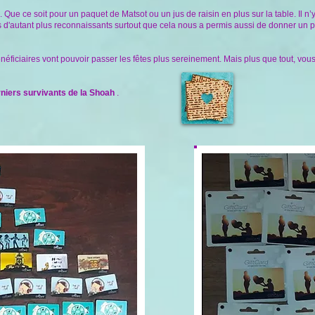
ue ce soit pour un paquet de Matsot ou un jus de raisin en plus sur la table. Il n’y
d'autant plus reconnaissants surtout que cela nous a permis aussi de donner un p
éficiaires vont pouvoir passer les fêtes plus sereinement. Mais plus que tout, vous
erniers survivants de la Shoah
.