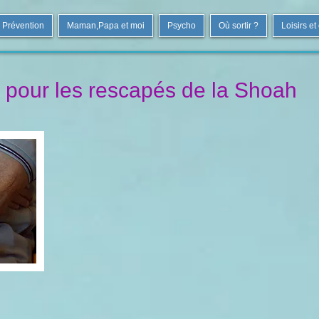
Prévention
Maman,Papa et moi
Psycho
Où sortir ?
Loisirs et
 pour les rescapés de la Shoah