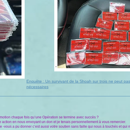
Enquête : Un survivant de la Shoah sur trois ne peut pas 
nécessaires
émotion chaque fois qu’une Opération se termine avec succès ?
e action en nous envoyant un don et je tenais personnellement à vous remercier.
e -vous a pu donner c’est aussi votre soutien sans faille qui nous à touchés et qu