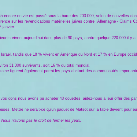
ah encore en vie est passé sous la barre des 200 000, selon de nouvelles do
ence sur les revendications matérielles juives contre l'Allemagne - Claims Co
 janvier.
ivants vivent aujourd’hui dans plus de 90 pays, contre quelque 220 000 il y a 
 Israël, tandis que
18 % vivent en Amérique du Nord
et 17 % en Europe occid
iron 31 000 survivants, soit 16 % du total mondial.
Ukraine figurent également parmi les pays abritant des communautés importan
vos dons nous avons pu acheter 40 couettes, aidez-nous à leur offrir des panie
reuses.
Mettre ne serait-ce qu'un paquet de Matsot sur la table devient pour eu
! Nous n'avons pas le droit de fermer les yeux.