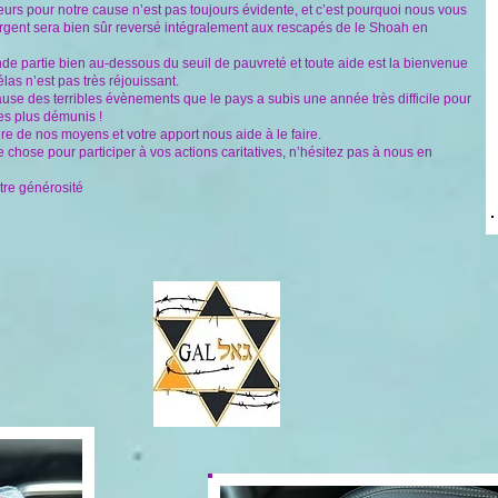
teurs pour notre cause n’est pas toujours évidente, et c’est pourquoi nous vous
rgent sera bien sûr reversé intégralement aux rescapés de le Shoah en
e partie bien au-dessous du seuil de pauvreté et toute aide est la bienvenue
las n’est pas très réjouissant.
use des terribles évènements que le pays a subis une année très difficile pour
les plus démunis !
re de nos moyens et votre apport nous aide à le faire.
 chose pour participer à vos actions caritatives, n’hésitez pas à nous en
tre générosité