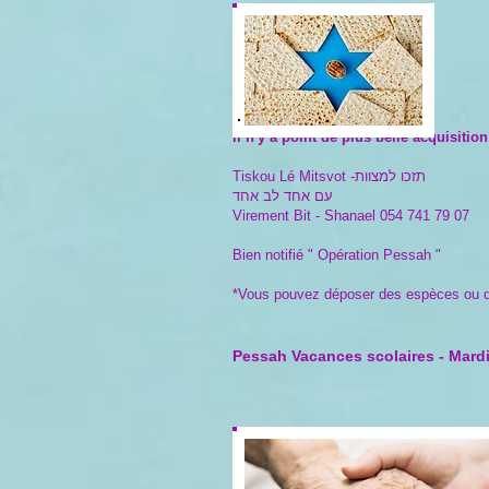
ll n'y a point de plus belle acquisiti
Tiskou Lé Mitsvot -תזכו למצוות
עם אחד לב אחד
Virement Bit - Shanael 054 741 79 07
Bien notifié " Opération Pessah "
*Vous pouvez déposer des espèces ou de
Pessah Vacances scolaires - Mardi 