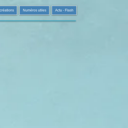
 créations
Numéros utiles
Actu - Flash