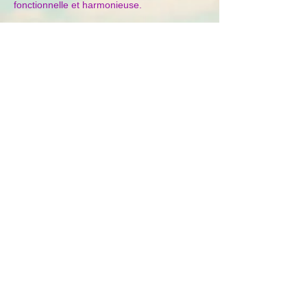
fonctionnelle et harmonieuse.
Rhinoplasties primaires et corrections
4/
secondaires
Certaines rhinoplasties initialement
réalisées pour des raisons esthétiques
peuvent, dans certains cas, entraîner une
gêne respiratoire en modifiant
excessivement la structure du nez.
°
Des complications comme une altération
de la carpente ostéo-cartilagineuse, une
déviation résiduelle, un affaissement des
valves ou une perte de soutien des
structures internes peuvent nécessiter une
rhinoplastie secondaire fonctionnelle.
-
L’objectif est de rétablir l’équilibre entre
respiration et esthétique, tout en conservant
un résultat naturel et fonctionnel.
En résumé ?
Une rhinoplastie fonctionnelle permet avant
tout d’améliorer la respiration, mais elle
peut aussi restaurer un nez naturel et