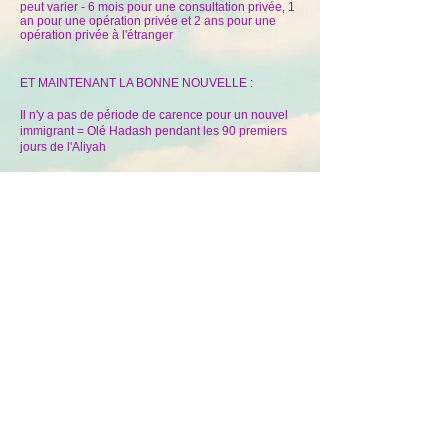
peut varier - 6 mois pour une consultation privée, 1
an pour une opération privée et 2 ans pour une
opération privée à l'étranger
ET MAINTENANT LA BONNE NOUVELLE :
Il n'y a pas de période de carence pour un nouvel
immigrant = Olé Hadash pendant les 90 premiers
jours de l'Aliyah
MES CONSEILS -
°
Chacun à une koupat Holim .Ajoutez l'assurance
maladie complémentaire de préférence pendant
les 90 premiers jours jours de votre Aliyah.
°
En cas de problème médical consultez un
médecin de votre koupa et si nécessaire un
médecin privé parlant Français ou directement un
médecin privé francophone.
°
Faire tous les examens complémentaires à La
Koupat Holim :
Laboratoire - échographie - Fibroscopie -
Colonoscopie - Scanner ...
En général ils sont excellents seul bémol
l'attente.Parfois des semaines ou plusieurs
mois.Votre médecin Francophone vous aidera à
faire les examens beaucoup plus rapidement