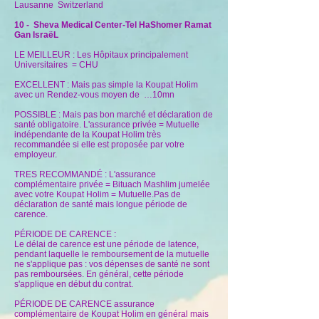
Lausanne Switzerland
10 - Sheva Medical Center-Tel HaShomer Ramat
Gan IsraëL
LE MEILLEUR :
Les Hôpitaux principalement
Universitaires
= CHU
EXCELLENT :
Mais pas simple la Koupat Holim
avec un Rendez-vous moyen de
…10mn
POSSIBLE : Mais pas bon marché et déclaration de
santé obligatoire. L'assurance privée = Mutuelle
indépendante de la Koupat Holim très
recommandée si elle est proposée par votre
employeur.
TRES RECOMMAND
É
: L'assurance
complémentaire privée = Bituach Mashlim jumelée
avec votre Koupat Holim = Mutuelle.Pas de
déclaration de santé mais longue période de
carence.
P
É
RIODE DE CARENCE :
Le délai de carence est une période de latence,
pendant laquelle le remboursement de la mutuelle
ne s'applique pas : vos dépenses de santé ne sont
pas remboursées. En général, cette période
s'applique en début du contrat.
PÉRIODE DE CARENCE assurance
complémentaire de Koupat Holim en général mais