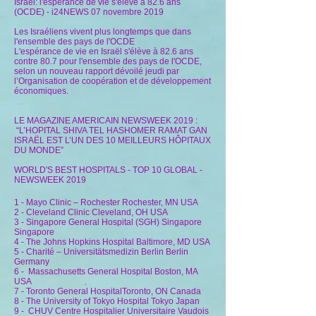
Israël: l'espérance de vie s'élève à 82.6 ans
(OCDE) - i24NEWS 07 novembre 2019
Les Israéliens vivent plus longtemps que dans
l'ensemble des pays de l'OCDE
L'espérance de vie en Israël s'élève à 82.6 ans
contre 80.7 pour l'ensemble des pays de l'OCDE,
selon un nouveau rapport dévoilé jeudi par
l’Organisation de coopération et de développement
économiques.
LE MAGAZINE AMERICAIN NEWSWEEK 2019 :
“L’HOPITAL SHIVA TEL HASHOMER RAMAT GAN
ISRAËL EST L’UN DES 10 MEILLEURS HÔPITAUX
DU MONDE”
WORLD'S BEST HOSPITALS - TOP 10 GLOBAL -
NEWSWEEK 2019
1 - Mayo Clinic – Rochester Rochester, MN USA
2 - Cleveland Clinic Cleveland, OH USA
3 - Singapore General Hospital (SGH) Singapore
Singapore
4 - The Johns Hopkins Hospital Baltimore, MD USA
5 - Charité – Universitätsmedizin Berlin Berlin
Germany
6 - Massachusetts General Hospital Boston, MA
USA
7 - Toronto General HospitalToronto, ON Canada
8 - The University of Tokyo Hospital Tokyo Japan
9 - CHUV Centre Hospitalier Universitaire Vaudois