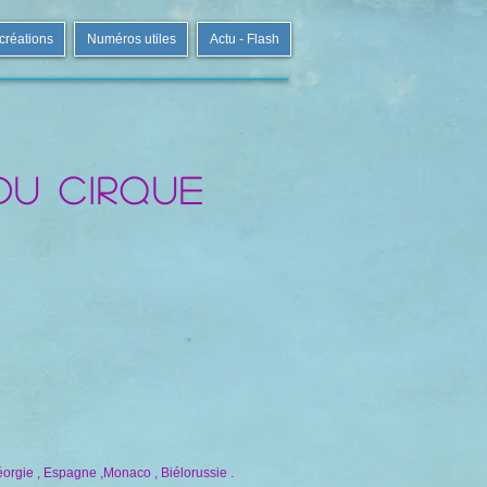
 créations
Numéros utiles
Actu - Flash
 du cirque
éorgie , Espagne ,Monaco , Biélorussie .