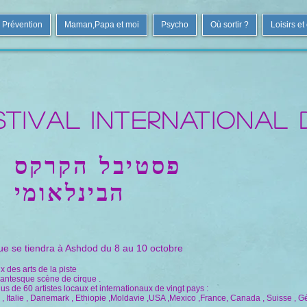
Prévention
Maman,Papa et moi
Psycho
Où sortir ?
Loisirs et
tival international
פסטיבל הקרקס
הבינלאומי
rque se tiendra à Ashdod du 8 au 10 octobre
des arts de la piste
igantesque scène de cirque .
plus de 60 artistes locaux et internationaux de vingt pays :
 , Italie , Danemark , Ethiopie ,Moldavie ,USA ,Mexico ,France, Canada , Suisse , G