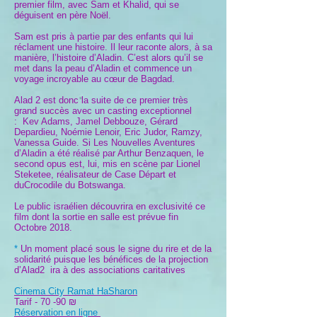
premier film, avec Sam et Khalid, qui se
déguisent en père Noël.
Sam est pris à partie par des enfants qui lui
réclament une histoire. Il leur raconte alors, à sa
manière, l’histoire d’Aladin.
C’est alors qu’il se
met dans la peau d’Aladin et commence un
voyage incroyable au cœur de Bagdad.
Alad 2 est donc la suite de ce premier très
grand succès avec un casting exceptionnel
: Kev Adams, Jamel Debbouze, Gérard
Depardieu, Noémie Lenoir, Eric Judor, Ramzy,
Vanessa Guide. Si Les Nouvelles Aventures
d’Aladin a été réalisé par Arthur Benzaquen, le
second opus est, lui, mis en scène par Lionel
Steketee, réalisateur de Case Départ et
duCrocodile du Botswanga.
Le public israélien découvrira en exclusivité ce
film dont la sortie en salle est prévue fin
Octobre 2018.
*
Un moment placé sous le signe du rire et de la
solidarité puisque les bénéfices de la projection
d’Alad2 ira à des associations caritatives
Cinema City Ramat HaSharon
Tarif - 70 -90 ₪
Réservation en ligne