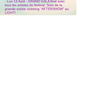
- Lun 13 Août : GRAND GALA final avec
tous les artistes du festival, Suivi de la
grande soirée clubbing “AFTERSHOW” au
LIGHT!
Pour clôturer en beauté ce festival, le Tel Aviv
Comedy Club présentera son Grand Gala sur le
modèle des grands festivals mondiaux.
Des artistes importants de la
scène humoristique vont présenter leurs
meilleurs sketchs et parrainer les artistes
israéliens émergents. Cette soirée sera inspirée,
rythmée et en fusion avec vous, cher public…
Emmanuel et David Smadja vous présenteront,
en compagnie de Kev Adams : John Eledjam,
Roman Doduik, Judith Mergui, Richard Orlinski,
Samuel Bambi, Jacob Tsévi, Sébastien
Goëta…
Théatron Guesher
Tarif - 190 - 390 ₪
Réservation en ligne
FB
☎️ -
0733 202 400