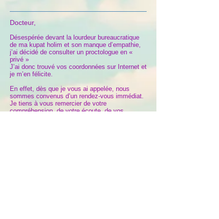
Docteur,
Désespérée devant la lourdeur bureaucratique
de ma kupat holim et son manque d’empathie,
j’ai décidé de consulter un proctologue en «
privé »
J’ai donc trouvé vos coordonnées sur Internet et
je m’en félicite.
En effet, dès que je vous ai appelée, nous
sommes convenus d’un rendez-vous immédiat.
Je tiens à vous remercier de votre
compréhension, de votre écoute, de vos
excellents conseils et de votre disponibilité
téléphonique journalière jusqu’à ce que mon
problème soit résolu.
Bien sincèrement
D. 14/5/2019
My husband and I would like to thank you for
giving him the diagnosis
and for letting us know the sense of urgency of
getting it removed.
My husband went to the EMERGENCY ROOM
you recommended for surgery