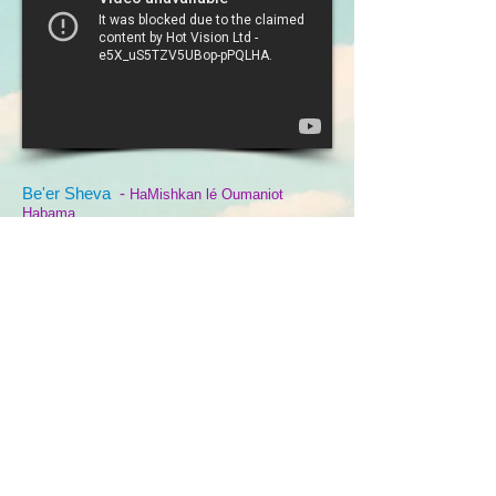
Be'er Sheva
-
HaMishkan lé Oumaniot
Habama
Yitzhack I. Rager 41-
Plan d'accès
Samedi 23 décembre - 11:00
Tarif - 51-79 ₪
Réservation en ligne
Tel -
072 275 3221
/
*3221
Haut de page
Je partage